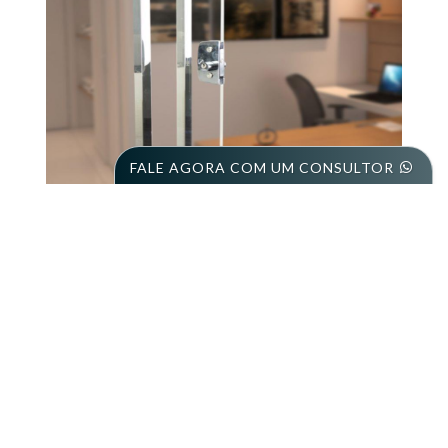
FALE AGORA COM UM CONSULTOR
A Temperax trabalha com uma linha completa de puxadores e
ferragens para vidros temperados. Alta qualidade e
simplicidade para a instalação por meio da oferta das
melhores marcas do mercado brasileiro.
Conte ainda com a maior gama de produtos e perfis de
alumínio para enobrecer a aplicação de seu vidro em obras